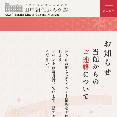
メニュー
AKA：Tanaka Kinuyo Cultural Museum
お知らせ
ご連絡
当館からの
。
イ
ベ
ン
ト
は
毎
月
行
っ
て
い
ま
す
、
是
非
お
問
合
せ
く
だ
さ
い
。
日
々
の
お
知
ら
せ
や
イ
ベ
ン
ト
情
報
を
お
届
け
い
た
し
ま
す
について