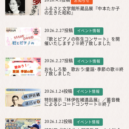
2026.4.1
投稿
お知らせ
ふるさと文学館所蔵品展『中本たか子
の生きた昭和』
2026.2.27
投稿
イベント情報
『歌とピアノの弥生コンサート』を開
催いたします♪※終了致しました
2026.2.27
投稿
イベント情報
おもしろ塾 歌おう!童謡･季節の歌※終
了致しました
2026.1.24
投稿
イベント情報
特別展示『林伊佐緒遺品展』／蓄音機
によるレコードコンサート※終了
2026.1.22
投稿
イベント情報