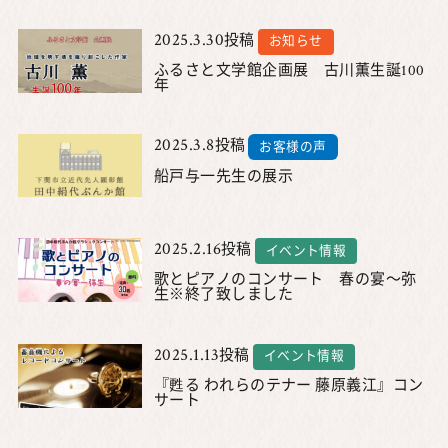
2025.3.30
投稿
お知らせ
ふるさと文学館企画展 古川薫生誕100
年
2025.3.8
投稿
お客様の声
船戸与一先生の展示
2025.2.16
投稿
イベント情報
歌とピアノのコンサート 春の宴～弥
生※終了致しました
2025.1.13
投稿
イベント情報
『甦る われらのテナー 藤原義江』コン
サート