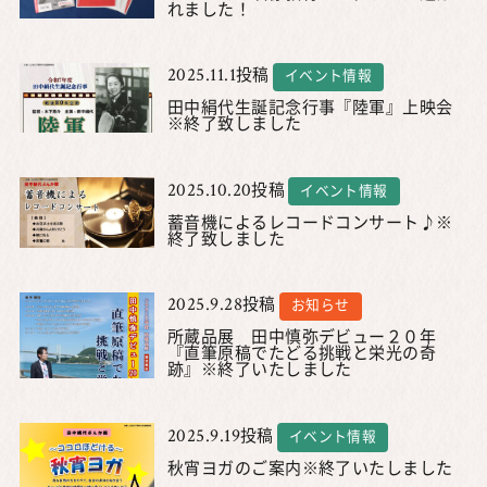
れました！
2025.11.1
投稿
イベント情報
田中絹代生誕記念行事『陸軍』上映会
※終了致しました
2025.10.20
投稿
イベント情報
蓄音機によるレコードコンサート♪※
終了致しました
2025.9.28
投稿
お知らせ
所蔵品展 田中慎弥デビュー２０年
『直筆原稿でたどる挑戦と栄光の奇
跡』※終了いたしました
2025.9.19
投稿
イベント情報
秋宵ヨガのご案内※終了いたしました