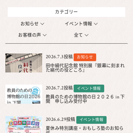
カテゴリー
お知らせ
イベント情報
お客様の声
全て
2026.7.3
投稿
お知らせ
田中絹代記念館 特別展『銀幕に刻まれ
た絹代の役どころ』
2026.7.2
投稿
イベント情報
教員のための博物館の日２０２６ in 下
関 申し込み受付中
2026.6.29
投稿
イベント情報
夏休み特別講座・おもしろ塾のお知ら
せ