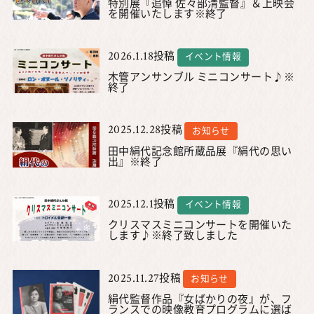
特別展『追悼 佐々部清監督』＆上映会
を開催いたします※終了
2026.1.18
投稿
イベント情報
木管アンサンブル ミニコンサート♪※
終了
2025.12.28
投稿
お知らせ
田中絹代記念館所蔵品展『絹代の思い
出』※終了
2025.12.1
投稿
イベント情報
クリスマスミニコンサートを開催いた
します♪※終了致しました
2025.11.27
投稿
お知らせ
絹代監督作品『女ばかりの夜』が、フ
ランスでの映像教育プログラムに選ば