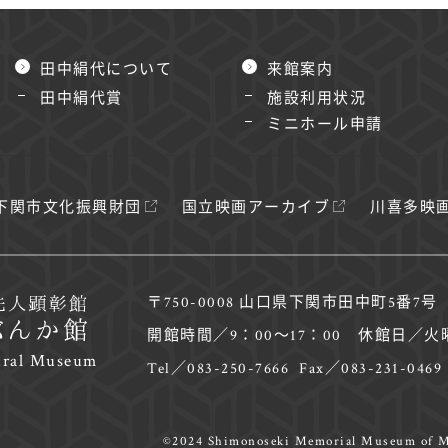
田中絹代について
来館案内
田中絹代賞
施設利用状況
ミニホール申請
下関市文化振興財団
国立映画アーカイブ
川喜多映
〒750-0008 山口県下関市田中町5番7号
開館時間／9：00～17：00
休館日／火
ral Museum
Tel／083-250-7666
Fax／083-231-0469
©2024 Shimonoseki Memorial Museum of M