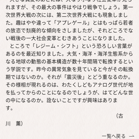
れますが、その最大の事件はやはり戦争でしょう。第一
次世界大戦の次には、第二次世界大戦にも現象しまし
た。趣はやや違って「アプレゲール」とはもっぱら若者
の放恣で頽廃的な傾向をさしましたが、それどころでな
い戦後の一大社会変革とむきあうことになりました。
ところで「レジーム・シフト」という恐ろしい言葉が
あるのを最近知りました。大気・海洋・海洋生態系から
なる地球の動態の基本構造が数十年間隔で転換するとい
う学説です。昨今の異常気象を見ていると今がその転換
期ではないのか。それが「震災後」とどう重なるのか。
その様相が現れるのは、わたくしどもアナログ世代が地
を払ってからのことになるのでしょうが、はてどんな世
の中になるのか。詮ないことですが興味はありま
す。
（古
川 薫）
一覧へ戻る