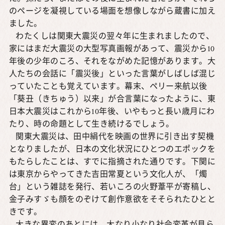
のページを凝視している場面を想像しながら蔵書に加え
ました。
わたくしは関東大震災の翌々年に生まれましたので、
家にはまだ大震災の大型写真画報があって、震災から10
年後の少年のころ、それをながめた記憶があります。大
人たちの会話に「震災後」といった言葉がしばしば混じ
っていたことも覚えています。幕末、ペリー来航以後
「葵丑（きちゅう）以来」が合言葉になったように、東
日本大震災はこれから10年後、いやもっと長い歳月にわ
たり、時の命題として生き続けるでしょう。
関東大震災は、田中絹代を映画の世界に引き出す契機
となりましたが、日本の文化状況にひとつのエポックを
もたらしたことは、すでに指摘された通りです。下関に
は東京からやってきた吉田常夏という文化人が、「燭
台」という雑誌を発行、若いころの火野葦平が寄稿し、
金子みすゞも顔をのぞけて創作意欲をそそられたひとと
きです。
大きな異変のあとには、大なり小なり社会変革が見ら