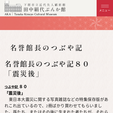
メニュー
AKA：Tanaka Kinuyo Cultural Museum
名誉館長のつぶや記
名誉館長のつぶや記８０
「震災後」
８０
つぶや記
「震災後」
東日本大震災に関する写真雑誌などの特集保存版があ
れこれ出ているので、2冊ばかり買わせてもらいまし
た。孫たち、またはその後に生まれた者たちが、それら