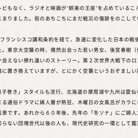
ビもなく、ラジオと映画が”娯楽の王座”を占めているこ
じまりました。街のあちこちにまだ戦災の傷跡をのこして
フランシスコ講和条約を経て、急速に変化した日本の戦
た。東京大空襲の時、偶然出会った若い男女、後宮春樹（
か会えない擦れ違いのストーリー。第２次世界大戦下のロ
橋に置き換えていますが、とにかく空襲というおぞましい
子巻き」スタイルも流行、北海道の摩周湖や九州は雲仙
まる通俗ドラマに婦人層が熱狂、木曜日の女風呂がカラに
風景です。あれから６０年後、先年の「冬ソナ」にご婦人
知らない団塊世代以後の人も、現代史研究の一環として鑑
。