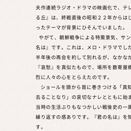
夫作連続ラジオ・ドラマの映画化で、テレ
る丘』は、終戦直後の昭和２２
年からは
ったテーマが背景にひそんでいました。
やがて、朝鮮戦争による特需景気、サン
名は』です。これは、メロ・ドラマでし
半年後の再会を約して別れるが、なかな
『哀愁』を真似たもので、場所を数寄屋
烈に人々の心をとらえたのです。
ショールを頭から首に巻きつける「真知
去ることなり」の哀切なナレとともに始
当時の生活ぶりもなつかしい戦後史の一
繰り返すの感ありです。『君の名は』を
す