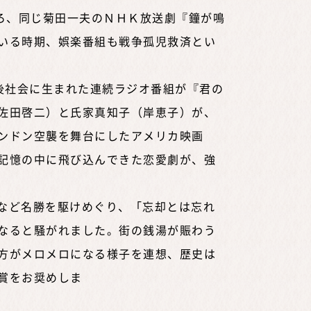
ろ、同じ菊田一夫のＮＨＫ放送劇『鐘が鳴
いる時期、娯楽番組も戦争孤児救済とい
後社会に生まれた連続ラジオ番組が『君の
佐田啓二）と氏家真知子（岸恵子）が、
ンドン空襲を舞台にしたアメリカ映画
記憶の中に飛び込んできた恋愛劇が、強
など名勝を駆けめぐり、「忘却とは忘れ
なると騒がれました。街の銭湯が賑わう
方がメロメロになる様子を連想、歴史は
賞をお奨めしま