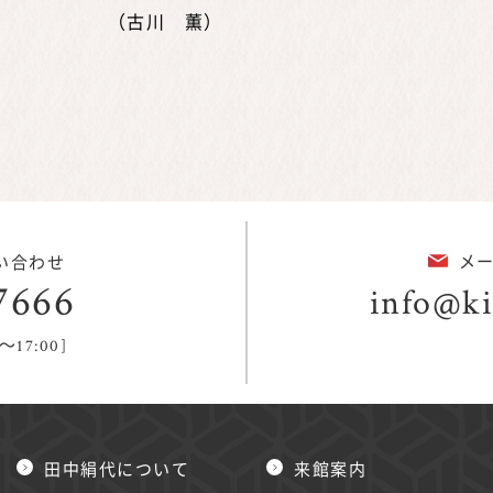
 薫）
メ
い合わせ
7666
info@ki
～17:00]
田中絹代について
来館案内