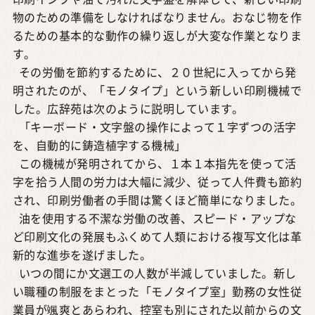
印刷インクや油で汚れた文字盤を解体して、新しい印刷
物のための準備をしなければなりません。おなじ物を作
るための基本的な動作の繰り返しが大変な作業となりま
す。
その労働を節約するために、２０世紀に入ってから発
明されたのが、「モノタイプ」という新しい印刷機械で
した。広辞苑は次のように説明しています。
「キーボード・文字盤の操作によって１字ずつの活字
を、自動的に鋳造植字する機械」
この機械が発明されてから、１本１本指先を使って活
字を拾う人間の労力は大幅に減少、従って人件費も節約
され、印刷労働者の手間は驚くほど簡単になりました。
油を使用する不潔な労働の改善、スピード・アップな
ど印刷文化の発展もふくめて人類における複写文化は革
新的な進歩を遂げました。
いつの間にか文選工の人数が半減していました。新し
い職種の制服をまとった「モノタイプ室」勤務の女性従
業員が颯爽とあらわれ、控室も別にされた以前からの文