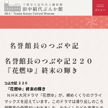
メニュー
AKA：Tanaka Kinuyo Cultural Museum
名誉館長のつぶや記
名誉館長のつぶや記２２０
『花燃ゆ』終末の輝き
つぶや記
２２０
『花燃ゆ』終末の輝き
ＮＨＫ大河ドラマ『花燃ゆ』が、締めくくりのクライ
マックスを迎えています。このドラマは滑り出しのころ