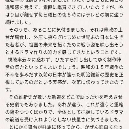
視聴率の低調がいわれました。わたくしなども史実との
違和感を覚えて、素直に鑑賞できずにいたのですが、や
はり目が離せず毎日曜日の夜８時にはテレビの前に坐り
続けました。
そのうち、あることに気付きました。それは幕政の土
台が腐食し、外圧に揺らぎはじめた世紀末の日本に生き
た若者が、祖国の未来を拓くために戦う姿を映し出そう
とするドラマ作りの迫力を感じてきたということです。
視聴率云々に惑わず、ひたすら押し出してゆく制作陣
営の気力といってもよいでしょう。昭和の１５年戦争の
不幸を歩みだす以前の日本が辿った明治維新の歴史を正
視しているのだという実感が、次第に伝わってきたので
す。
その維新史が敷いた軌道をどこで誤ったかを考えさせ
る史劇でもありました。あれが違う、これが違うと重箱
の隅をつつくばかりで、全体として把握しているドラマ
の筋道を受け入れようとしない狭量さに気づきました。
とにかく舞台が群馬に移ってから、がぜん面白くなっ