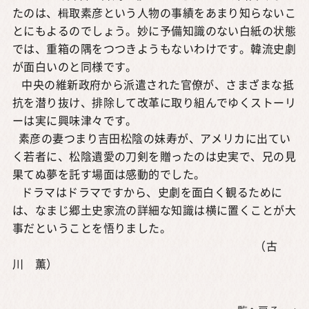
たのは、楫取素彦という人物の事績をあまり知らないこ
とにもよるのでしょう。妙に予備知識のない白紙の状態
では、重箱の隅をつつきようもないわけです。韓流史劇
が面白いのと同様です。
中央の維新政府から派遣された官僚が、さまざまな抵
抗を潜り抜け、排除して改革に取り組んでゆくストーリ
ーは実に興味津々です。
素彦の妻つまり吉田松陰の妹寿が、アメリカに出てい
く若者に、松陰遺愛の刀剣を贈ったのは史実で、兄の見
果てぬ夢を託す場面は感動的でした。
ドラマはドラマですから、史劇を面白く観るために
は、なまじ郷土史家流の詳細な知識は横に置くことが大
事だということを悟りました。
（古
川 薫）