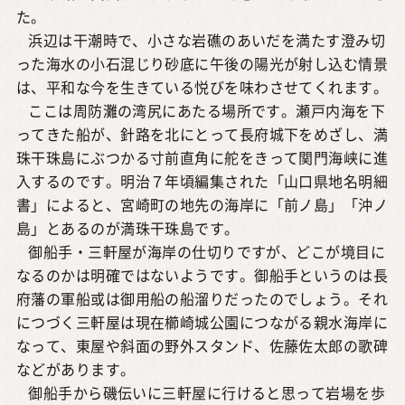
た。
浜辺は干潮時で、小さな岩礁のあいだを満たす澄み切
った海水の小石混じり砂底に午後の陽光が射し込む情景
は、平和な今を生きている悦びを味わさせてくれます。
ここは周防灘の湾尻にあたる場所です。瀬戸内海を下
ってきた船が、針路を北にとって長府城下をめざし、満
珠干珠島にぶつかる寸前直角に舵をきって関門海峡に進
入するのです。明治７年頃編集された「山口県地名明細
書」によると、宮崎町の地先の海岸に「前ノ島」「沖ノ
島」とあるのが満珠干珠島です。
御船手・三軒屋が海岸の仕切りですが、どこが境目に
なるのかは明確ではないようです。御船手というのは長
府藩の軍船或は御用船の船溜りだったのでしょう。それ
につづく三軒屋は現在櫛崎城公園につながる親水海岸に
なって、東屋や斜面の野外スタンド、佐藤佐太郎の歌碑
などがあります。
御船手から磯伝いに三軒屋に行けると思って岩場を歩