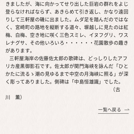
きましたが、海に向かってせり出した巨岩の群れをよじ
登らなければならず、あきらめて引き返し、かなり遠回
りして三軒屋の磯に出ました。ムダ足を踏んだのではな
く、宮崎町の路地を縦断する道々、塀越しに見たのは紅
梅、白梅、空き地に咲く三色スミレ、イヌフグリ、ワス
レナグサ、その他いろいろ・・・・・・花園散歩の趣き
があります。
三軒屋海岸の佐藤佐太郎の歌碑は、どっしりしたアフ
リカ産黒御影石です。佐太郎が関門海峡を詠んだ「ひと
かたに流るゝ潮の見ゆるまで中空の月海峡に照る」が深
く彫ってありました。側碑は「中島恒雄識」でした。
（古
川 薫）
一覧へ戻る