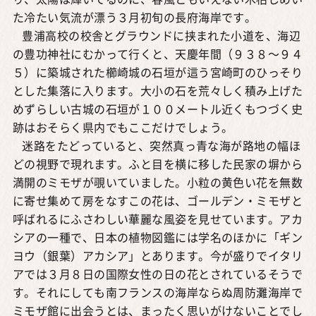
り、太陽は輝いてるのに、春風ともいえない木枯しめい
た冷たい気流が漂う３月初旬の長府海岸です。
豊浦高校の校舎とグラウンドに挟まれた小道を、海辺
の豊功神社にむかって行くと、天慶年間（９３８～９４
５）に築城された櫛崎城の石垣が這う宮崎町のひっそり
とした集落に入ります。大小の石を荒々しく積み上げた
めずらしい古城の石垣が１００メートル近くもつづく史
跡はおそらく県内でもここだけでしょう。
迷路をたどっていると、突然真っ青な海が路地の幅ほ
どの視野で現れます。ふと目を横に移した民家の塀から
満開のミモザが覗いていました。小粒の黄色い花を無数
に寄せ集めて房をなすこの花は、ゴールデン・ミモザと
呼ばれるにふさわしい華麗な風姿を見せています。アカ
シアの一種で、日本の植物図鑑には学名のほかに「ギン
ヨウ（銀葉）アカシア」とあります。今が盛りでイタリ
アでは３月８日の国際女性の日の花とされているそうで
す。それにしても南フランスの海岸ならぬ周防灘海岸で
ミモザ館に出会うとは、まったく思いがけないことでし