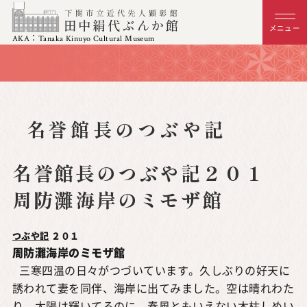
メニュー
AKA：Tanaka Kinuyo Cultural Museum
名誉館長のつぶや記
名誉館長のつぶや記２０１
周防灘海岸のミモザ館
つぶや記
２０１
周防灘海岸のミモザ館
三寒四温の日々がつづいています。久しぶりの好天に
誘われて妻を同伴、海岸に出てみました。空は晴れわた