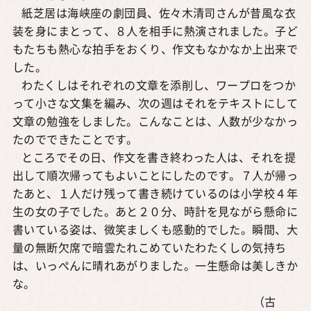
紙芝居は海峡座の劇団員、佐々木清司さんが昔風な衣
装を身にまとって、８人を相手に熱演されました。子ど
もたちも熱心な拍手をおくり、作文もなかなか上出来で
した。
わたくしはそれぞれの文章を添削し、ワープロをつか
って小さな文集を編み、次の週はそれをテキストにして
文章の勉強をしました。こんなことは、人数が少なかっ
たのでできたことです。
ところでその日、作文を書き終わった人は、それを提
出して順次帰ってもよいことにしたのです。７人が帰っ
たあと、１人だけ残って書き続けているのは小学校４年
生の女の子でした。あと２０分、時計を見ながら懸命に
書いている姿は、微笑ましくも感動的でした。瞬間、大
量の無断欠席で暗雲たれこめていたわたくしの気持ち
は、いっぺんに晴れあがりました。一生懸命は美しきか
な。
（古