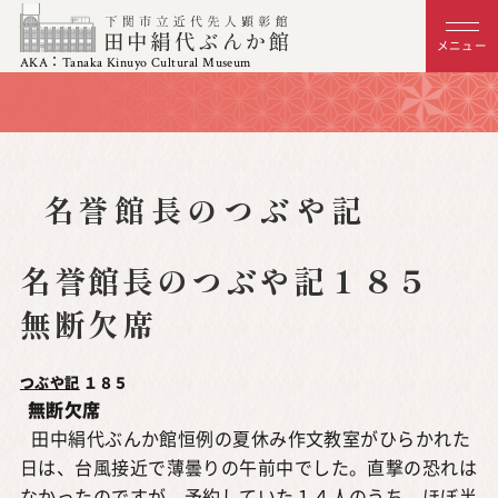
メニュー
AKA：Tanaka Kinuyo Cultural Museum
名誉館長のつぶや記
名誉館長のつぶや記１８５
無断欠席
つぶや記
１８５
無断欠席
田中絹代ぶんか館恒例の夏休み作文教室がひらかれた
日は、台風接近で薄曇りの午前中でした。直撃の恐れは