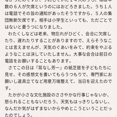
なかったのですが、予約していた１４人のうち、ほぼ半
数の６人が欠席というのにはおどろきました。うち１人
は電話でその旨の通知があったそうですから、５人の集
団無断欠席です。相手は小学生といっても、ただごとで
はないと憂うつになりました。
わたくしなどは老来、物忘れがひどく、会合に欠席し
たり、遅れたりすることがありますので、えらそうなこ
とは言えませんが、天気のぐあいをみて、約束をやぶる
ようなことは決していたしません。大事な会合は前日の
電話をお願いすることもあります。
さてこの日は『耳なし芳一』の紙芝居を子どもたちに
見せ、その感想文を書いてもらうつもりで、専門家にお
願いし道具立てなど用意万端整えて、当日を迎えたので
す。
たかが小さな文化施設のささやかな行事じゃないか、
怒られることもないだろう、天気もはっきりしないし、
なんだか気がはずまないからやめとこうということだっ
たのでしょう。